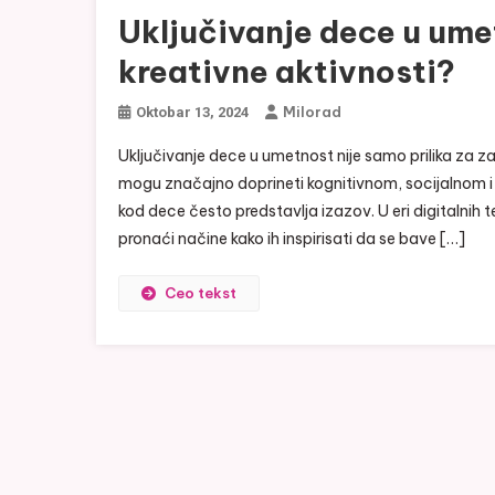
Uključivanje dece u ume
kreativne aktivnosti?
Milorad
Oktobar 13, 2024
Uključivanje dece u umetnost nije samo prilika za z
mogu značajno doprineti kognitivnom, socijalnom 
kod dece često predstavlja izazov. U eri digitalnih 
pronaći načine kako ih inspirisati da se bave […]
Ceo tekst