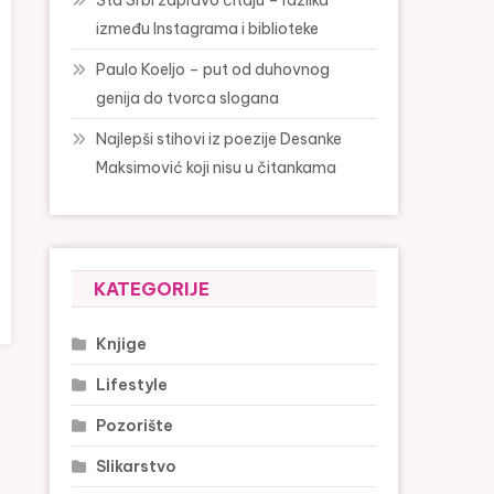
Šta Srbi zapravo čitaju – razlika
između Instagrama i biblioteke
Paulo Koeljo – put od duhovnog
genija do tvorca slogana
Najlepši stihovi iz poezije Desanke
Maksimović koji nisu u čitankama
KATEGORIJE
Knjige
Lifestyle
Pozorište
Slikarstvo