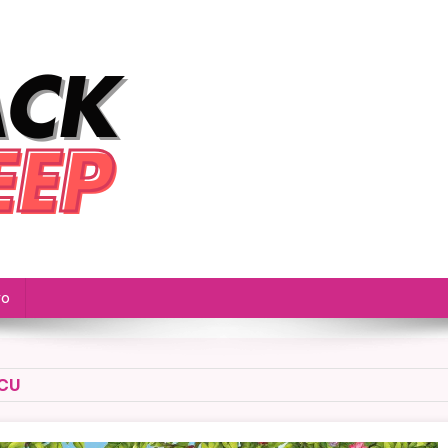
vo
ECU