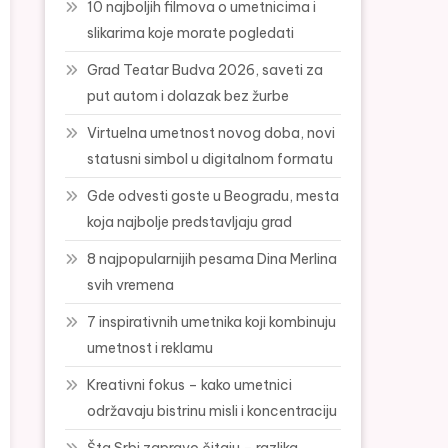
10 najboljih filmova o umetnicima i
slikarima koje morate pogledati
Grad Teatar Budva 2026, saveti za
put autom i dolazak bez žurbe
Virtuelna umetnost novog doba, novi
statusni simbol u digitalnom formatu
Gde odvesti goste u Beogradu, mesta
koja najbolje predstavljaju grad
8 najpopularnijih pesama Dina Merlina
svih vremena
7 inspirativnih umetnika koji kombinuju
umetnost i reklamu
Kreativni fokus – kako umetnici
održavaju bistrinu misli i koncentraciju