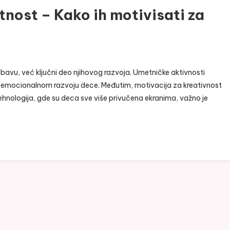
tnost – Kako ih motivisati za
abavu, već ključni deo njihovog razvoja. Umetničke aktivnosti
i emocionalnom razvoju dece. Međutim, motivacija za kreativnost
tehnologija, gde su deca sve više privučena ekranima, važno je