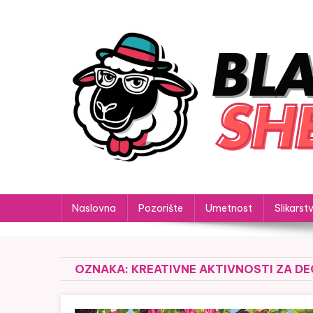
Skip
to
content
Black Sheep
Priče koje ne slede pravila
Naslovna
Pozorište
Umetnost
Slikarst
OZNAKA:
KREATIVNE AKTIVNOSTI ZA D