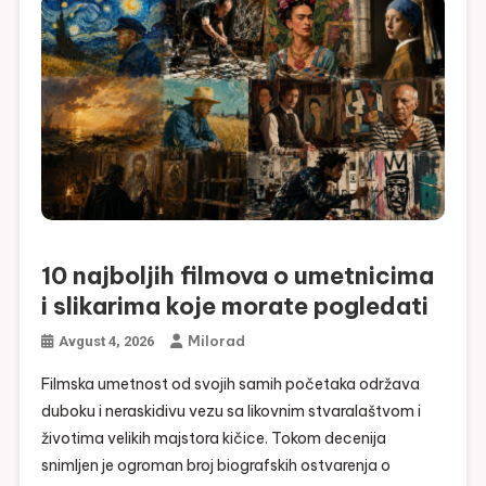
Virtuelna umetnost novog doba, novi statusni simbol u
digitalnom formatu
Gde odvesti goste u Beogradu, mesta koja najbolje
predstavljaju grad
8 najpopularnijih pesama Dina Merlina svih vremena
10 najboljih filmova o umetnicima
i slikarima koje morate pogledati
Milorad
Avgust 4, 2026
Filmska umetnost od svojih samih početaka održava
duboku i neraskidivu vezu sa likovnim stvaralaštvom i
životima velikih majstora kičice. Tokom decenija
snimljen je ogroman broj biografskih ostvarenja o