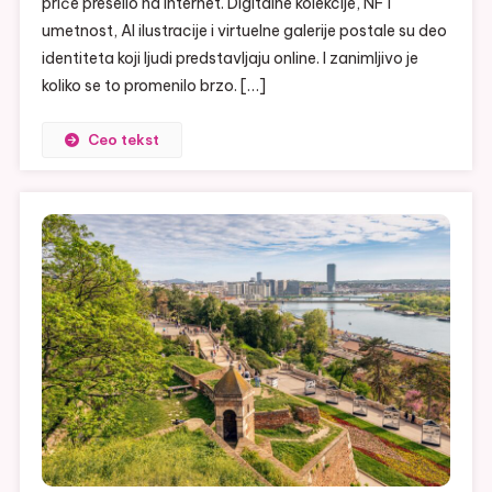
priče preselio na internet. Digitalne kolekcije, NFT
umetnost, AI ilustracije i virtuelne galerije postale su deo
identiteta koji ljudi predstavljaju online. I zanimljivo je
koliko se to promenilo brzo. […]
Ceo tekst