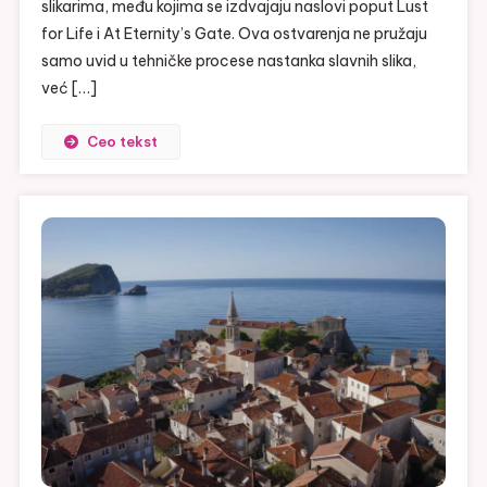
slikarima, među kojima se izdvajaju naslovi poput Lust
for Life i At Eternity’s Gate. Ova ostvarenja ne pružaju
samo uvid u tehničke procese nastanka slavnih slika,
već […]
Ceo tekst