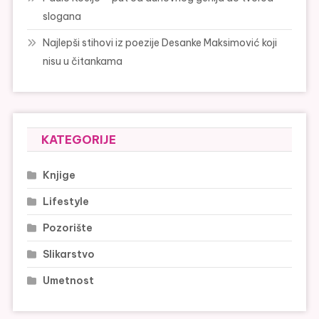
slogana
Najlepši stihovi iz poezije Desanke Maksimović koji
nisu u čitankama
KATEGORIJE
Knjige
Lifestyle
Pozorište
Slikarstvo
Umetnost