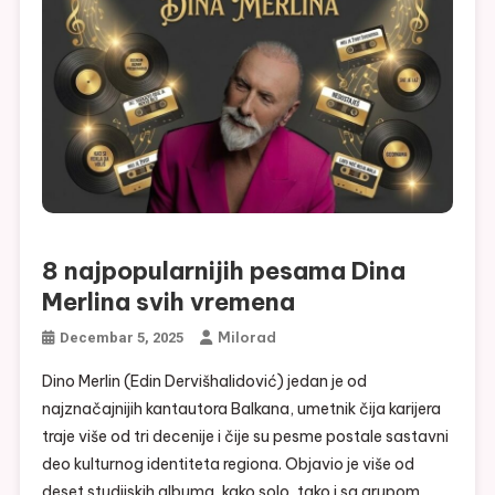
8 najpopularnijih pesama Dina
Merlina svih vremena
Milorad
Decembar 5, 2025
Dino Merlin (Edin Dervišhalidović) jedan je od
najznačajnijih kantautora Balkana, umetnik čija karijera
traje više od tri decenije i čije su pesme postale sastavni
deo kulturnog identiteta regiona. Objavio je više od
deset studijskih albuma, kako solo, tako i sa grupom