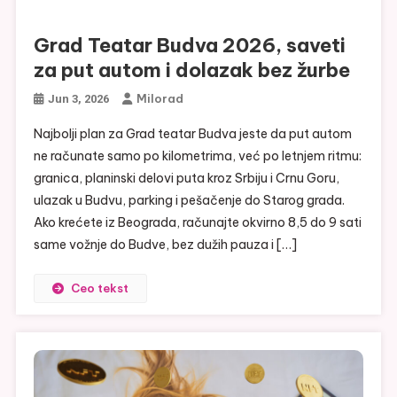
Grad Teatar Budva 2026, saveti
za put autom i dolazak bez žurbe
Milorad
Jun 3, 2026
Najbolji plan za Grad teatar Budva jeste da put autom
ne računate samo po kilometrima, već po letnjem ritmu:
granica, planinski delovi puta kroz Srbiju i Crnu Goru,
ulazak u Budvu, parking i pešačenje do Starog grada.
Ako krećete iz Beograda, računajte okvirno 8,5 do 9 sati
same vožnje do Budve, bez dužih pauza i […]
Ceo tekst