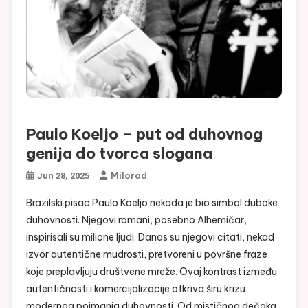
Paulo Koeljo – put od duhovnog
genija do tvorca slogana
Milorad
Jun 28, 2025
Brazilski pisac Paulo Koeljo nekada je bio simbol duboke
duhovnosti. Njegovi romani, posebno Alhemičar,
inspirisali su milione ljudi. Danas su njegovi citati, nekad
izvor autentične mudrosti, pretvoreni u površne fraze
koje preplavljuju društvene mreže. Ovaj kontrast između
autentičnosti i komercijalizacije otkriva širu krizu
modernog poimanja duhovnosti. Od mističnog dečaka