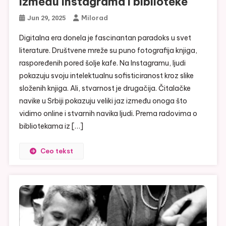
između Instagrama i biblioteke
Milorad
Jun 29, 2025
Digitalna era donela je fascinantan paradoks u svet
literature. Društvene mreže su puno fotografija knjiga,
raspoređenih pored šolje kafe. Na Instagramu, ljudi
pokazuju svoju intelektualnu sofisticiranost kroz slike
složenih knjiga. Ali, stvarnost je drugačija. Čitalačke
navike u Srbiji pokazuju veliki jaz između onoga što
vidimo online i stvarnih navika ljudi. Prema radovima o
bibliotekama iz […]
Ceo tekst