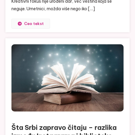
Kreativni fokus nije urođeni dar, već veština koja se
neguje. Umetnici, možda više nego iko […]
Ceo tekst
Šta Srbi zapravo čitaju – razlika