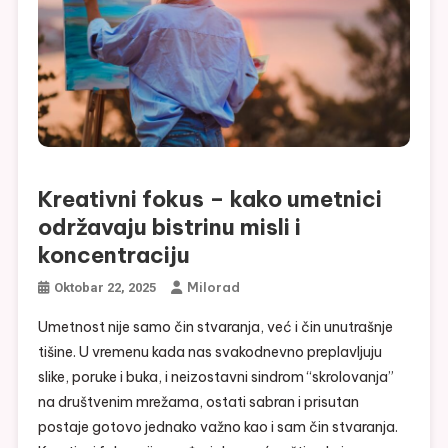
Kreativni fokus – kako umetnici
održavaju bistrinu misli i
koncentraciju
Milorad
Oktobar 22, 2025
Umetnost nije samo čin stvaranja, već i čin unutrašnje
tišine. U vremenu kada nas svakodnevno preplavljuju
slike, poruke i buka, i neizostavni sindrom “skrolovanja”
na društvenim mrežama, ostati sabran i prisutan
postaje gotovo jednako važno kao i sam čin stvaranja.