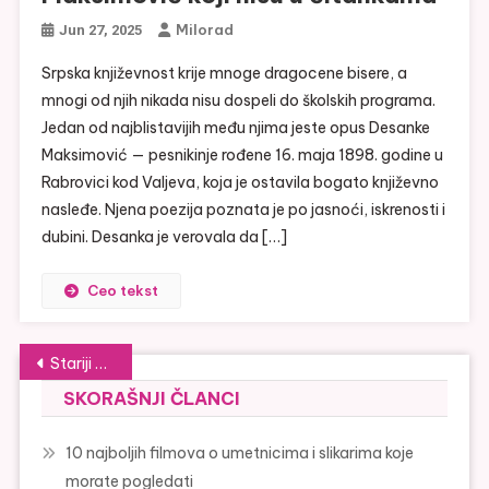
Milorad
Jun 27, 2025
Srpska književnost krije mnoge dragocene bisere, a
mnogi od njih nikada nisu dospeli do školskih programa.
Jedan od najblistavijih među njima jeste opus Desanke
Maksimović — pesnikinje rođene 16. maja 1898. godine u
Rabrovici kod Valjeva, koja je ostavila bogato književno
nasleđe. Njena poezija poznata je po jasnoći, iskrenosti i
dubini. Desanka je verovala da […]
Ceo tekst
Kretanje
Stariji članci
članaka
SKORAŠNJI ČLANCI
10 najboljih filmova o umetnicima i slikarima koje
morate pogledati