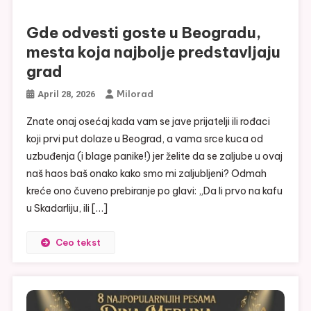
Gde odvesti goste u Beogradu,
mesta koja najbolje predstavljaju
grad
Milorad
April 28, 2026
Znate onaj osećaj kada vam se jave prijatelji ili rođaci
koji prvi put dolaze u Beograd, a vama srce kuca od
uzbuđenja (i blage panike!) jer želite da se zaljube u ovaj
naš haos baš onako kako smo mi zaljubljeni? Odmah
kreće ono čuveno prebiranje po glavi: „Da li prvo na kafu
u Skadarliju, ili […]
Ceo tekst