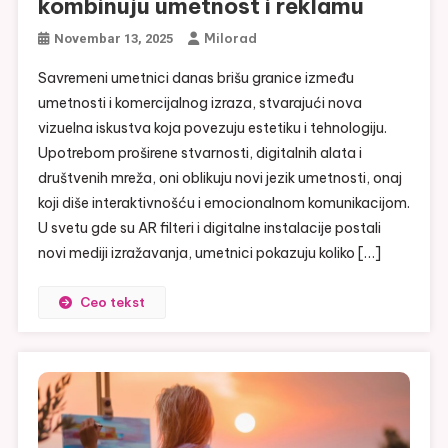
kombinuju umetnost i reklamu
Milorad
Novembar 13, 2025
Savremeni umetnici danas brišu granice između
umetnosti i komercijalnog izraza, stvarajući nova
vizuelna iskustva koja povezuju estetiku i tehnologiju.
Upotrebom proširene stvarnosti, digitalnih alata i
društvenih mreža, oni oblikuju novi jezik umetnosti, onaj
koji diše interaktivnošću i emocionalnom komunikacijom.
U svetu gde su AR filteri i digitalne instalacije postali
novi mediji izražavanja, umetnici pokazuju koliko […]
Ceo tekst