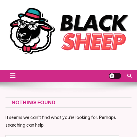
Skip
to
content
Black Sheep
Priče koje ne slede pravila
NOTHING FOUND
It seems we can’t find what you’re looking for. Perhaps
searching can help.